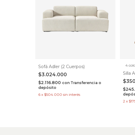
4 col
Sofá Adler (2 Cuerpos)
Silla
$3.024.000
$35
$2.116.800
con
Transferencia o
depósito
$245
depós
6
x
$504.000
sin interés
2
x
$17