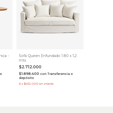
ica -
Sofá Queen Enfundado 1.80 x 1,2
mts
$2.712.000
$1.898.400
 o
con
Transferencia o
depósito
6
x
$452.000
sin interés