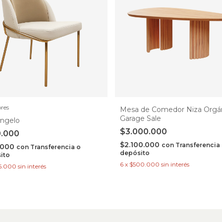
ores
Mesa de Comedor Niza Orgán
Garage Sale
 Angelo
$3.000.000
0.000
$2.100.000
con
Transferencia
.000
con
Transferencia o
depósito
ito
6
x
$500.000
sin interés
5.000
sin interés