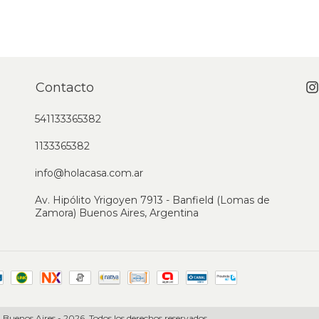
Contacto
541133365382
1133365382
info@holacasa.com.ar
Av. Hipólito Yrigoyen 7913 - Banfield (Lomas de
Zamora) Buenos Aires, Argentina
 Buenos Aires - 2026. Todos los derechos reservados.