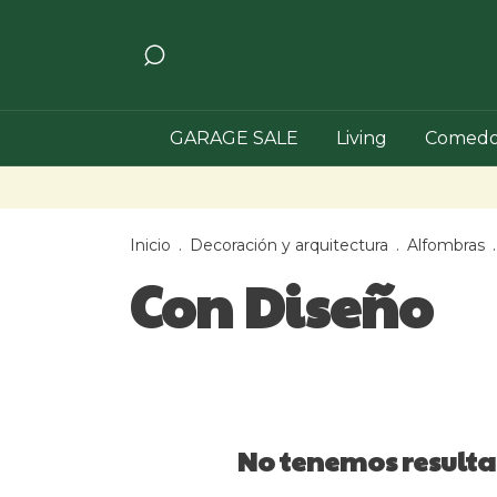
GARAGE SALE
Living
Comedo
Inicio
.
Decoración y arquitectura
.
Alfombras
.
Con Diseño
No tenemos resultad