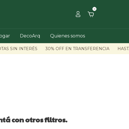
0
hogar
DecoArq
Quienes somos
TAS SIN INTERÉS
30% OFF EN TRANSFERENCIA
HASTA
á con otros filtros.