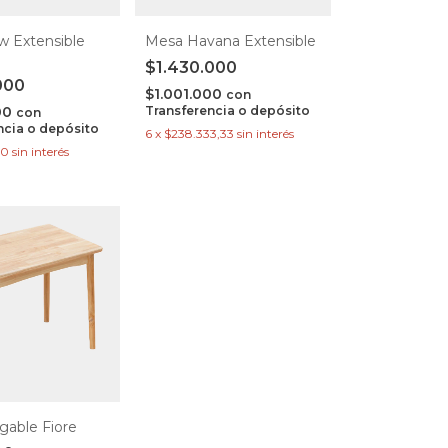
w Extensible
Mesa Havana Extensible
$1.430.000
000
$1.001.000
con
00
Transferencia o depósito
con
ncia o depósito
6
x
$238.333,33
sin interés
00
sin interés
gable Fiore