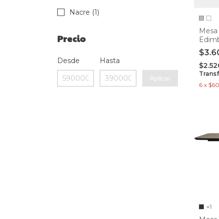
Nacre (1)
Mesa 
Precio
Edimb
$3.6
Desde
Hasta
$2.5
Trans
Aplicar
6
x
$6
+1