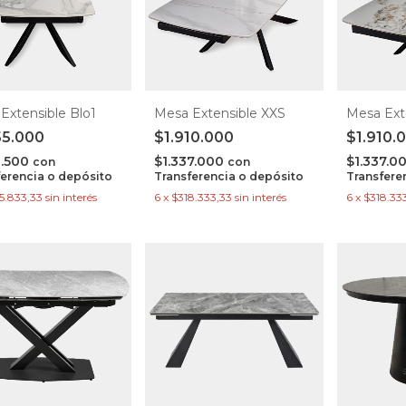
Extensible Blo1
Mesa Extensible XXS
Mesa Ext
55.000
$1.910.000
$1.910.
8.500
$1.337.000
$1.337.0
con
con
ferencia o depósito
Transferencia o depósito
Transfere
5.833,33
sin interés
6
x
$318.333,33
sin interés
6
x
$318.33