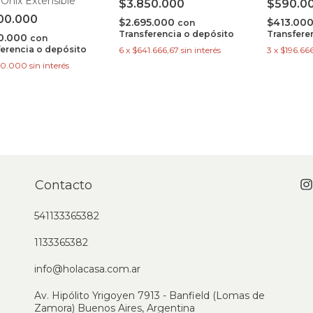
Onix Extensible
$3.850.000
$590.0
00.000
$2.695.000
$413.00
con
Transferencia o depósito
Transfere
00.000
con
ferencia o depósito
6
x
$641.666,67
sin interés
3
x
$196.66
00.000
sin interés
Contacto
541133365382
1133365382
info@holacasa.com.ar
Av. Hipólito Yrigoyen 7913 - Banfield (Lomas de
Zamora) Buenos Aires, Argentina