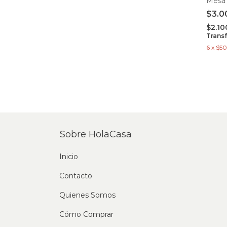
Mesa 
$3.0
$2.1
Trans
6
x
$5
Sobre HolaCasa
Inicio
Contacto
Quienes Somos
Cómo Comprar