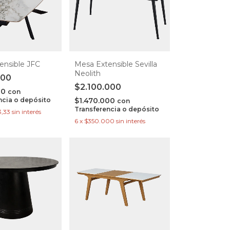
ensible JFC
Mesa Extensible Sevilla
Neolith
000
$2.100.000
00
con
ncia o depósito
$1.470.000
con
Transferencia o depósito
3,33
sin interés
6
x
$350.000
sin interés