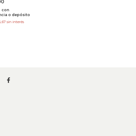
00
0
con
ncia o depósito
6,67
sin interés