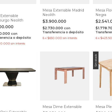
Mesa Extensible Madrid
Mesa Flo
Neolith
Negra
Extensible
urgo Neolith
$3.900.000
$2.541.
00.000
$2.730.000
$1.778.7
con
Transferencia o depósito
Transfere
20.000
con
ferencia o depósito
6
x
$650.000
sin interés
6
x
$423.5
00.000
sin interés
Sin stock
Mesa Dime Extensible
Mesa Ple