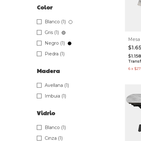
Color
Blanco (1)
Gris (1)
Mesa 
Negro (1)
$1.6
Piedra (1)
$1.15
Trans
6
x
$27
Madera
Avellana (1)
Imbuia (1)
Vidrio
Blanco (1)
Cinza (1)