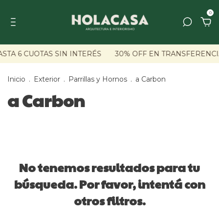
0
STA 6 CUOTAS SIN INTERÉS
30% OFF EN TRANSFERENC
Inicio
.
Exterior
.
Parrillas y Hornos
.
a Carbon
a Carbon
No tenemos resultados para tu
búsqueda. Por favor, intentá con
otros filtros.