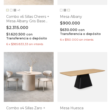
+1
Combo x6 Sillas Cheers +
Mesa Albany
Mesa Albany Gris Base
$900.000
Negra
$2.315.000
$630.000
con
$1.620.500
Transferencia o depósito
con
Transferencia o depósito
6
x
$150.000
sin interés
6
x
$385.833,33
sin interés
Combo x4 Sillas Zaro +
Mesa Huesca