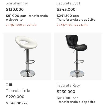
Silla Shammy
Taburete Sybil
$130.000
$345.000
$91.000
$241.500
con
Transferencia
con
o depósito
Transferencia o depósito
2
x
$65.000
sin interés
2
x
$172.500
sin interés
Taburete Katy
Taburete circle
$230.000
$220.000
$161.000
con
Transferencia o depósito
$154.000
con