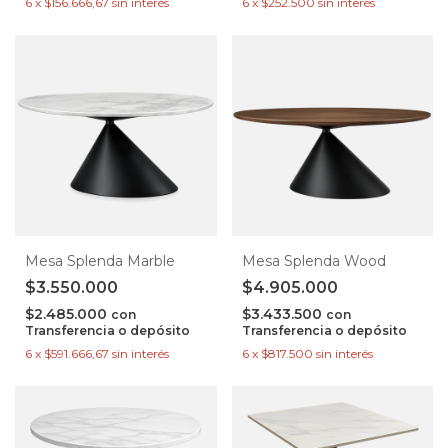
6
x
$156.666,67
sin interés
6
x
$252.500
sin interés
Mesa Splenda Marble
Mesa Splenda Wood
$3.550.000
$4.905.000
$2.485.000
$3.433.500
con
con
Transferencia o depósito
Transferencia o depósito
6
x
$591.666,67
sin interés
6
x
$817.500
sin interés