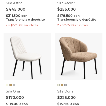
Silla Astrid
Silla Atelier
$445.000
$255.000
$311.500
$178.500
con
con
Transferencia o depósito
Transferencia o depósito
2
x
$222.500
sin interés
2
x
$127.500
sin interés
Silla Ona
Silla Duna
$170.000
$225.000
$119.000
$157.500
con
con