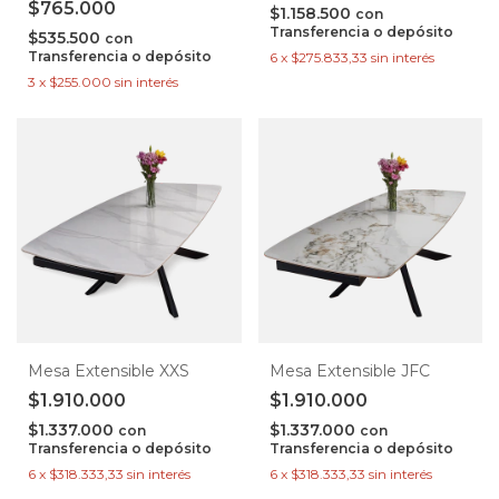
$765.000
$1.158.500
con
Transferencia o depósito
$535.500
con
Transferencia o depósito
6
x
$275.833,33
sin interés
3
x
$255.000
sin interés
Mesa Extensible XXS
Mesa Extensible JFC
$1.910.000
$1.910.000
$1.337.000
$1.337.000
con
con
Transferencia o depósito
Transferencia o depósito
6
x
$318.333,33
sin interés
6
x
$318.333,33
sin interés