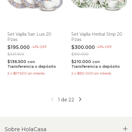
Set Vajilla San Luis 20
Set Vajilla Herbal Strip 20
Pzas
Pzas
$195.000
-
41
%
OFF
$300.000
-
41
%
OFF
$331.500
$510.000
$136.500
$210.000
con
con
Transferencia o depósito
Transferencia o depósito
2
x
$97.500
sin interés
2
x
$150.000
sin interés
1
de
22
Sobre HolaCasa