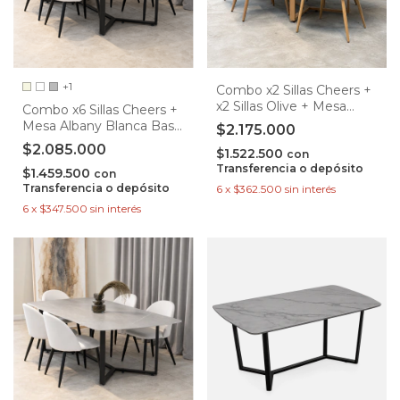
+1
Combo x2 Sillas Cheers +
x2 Sillas Olive + Mesa
Combo x6 Sillas Cheers +
Albany Tapa Gris Base
Mesa Albany Blanca Base
$2.175.000
Natural
Negra
$2.085.000
$1.522.500
con
Transferencia o depósito
$1.459.500
con
Transferencia o depósito
6
x
$362.500
sin interés
6
x
$347.500
sin interés