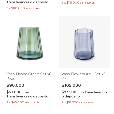
Transferencia o depósito
2
x
$115.000
sin interés
2
x
$110.000
sin interés
Vaso Lisboa Green Set x6
Vaso Flowers Azul Set x6
Pzas
Pzas
$90.000
$105.000
$63.000
$73.500
con
con
Transferencia
Transferencia o depósito
o depósito
2
x
$45.000
sin interés
2
x
$52.500
sin interés