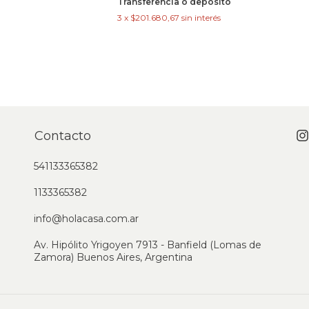
Transferencia o depósito
3
x
$201.680,67
sin interés
Contacto
541133365382
1133365382
info@holacasa.com.ar
Av. Hipólito Yrigoyen 7913 - Banfield (Lomas de
Zamora) Buenos Aires, Argentina