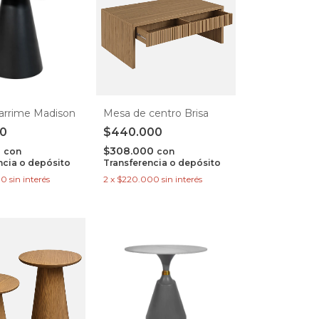
arrime Madison
Mesa de centro Brisa
00
$440.000
0
$308.000
con
con
ncia o depósito
Transferencia o depósito
00
sin interés
2
x
$220.000
sin interés