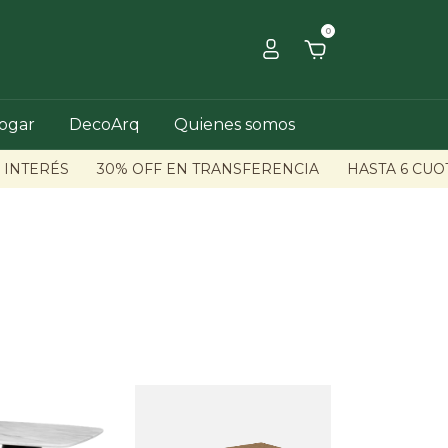
0
hogar
DecoArq
Quienes somos
TERÉS
30% OFF EN TRANSFERENCIA
HASTA 6 CUOTAS 