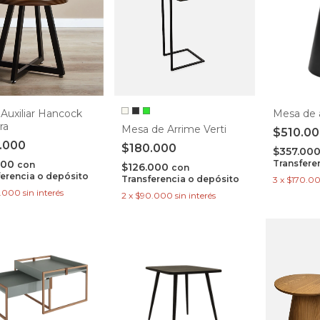
Auxiliar Hancock
Mesa de 
ra
Mesa de Arrime Verti
$510.0
.000
$180.000
$357.00
800
Transfere
con
$126.000
con
ferencia o depósito
Transferencia o depósito
3
x
$170.0
.000
sin interés
2
x
$90.000
sin interés