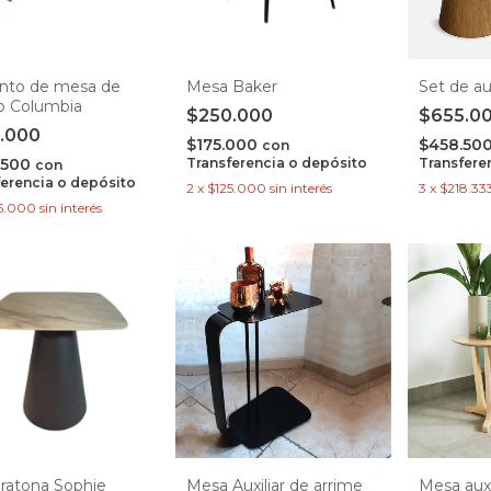
nto de mesa de
Mesa Baker
Set de aux
o Columbia
$250.000
$655.0
.000
$175.000
$458.50
con
.500
Transferencia o depósito
Transfere
con
ferencia o depósito
2
x
$125.000
sin interés
3
x
$218.33
5.000
sin interés
ratona Sophie
Mesa Auxiliar de arrime
Mesa auxi