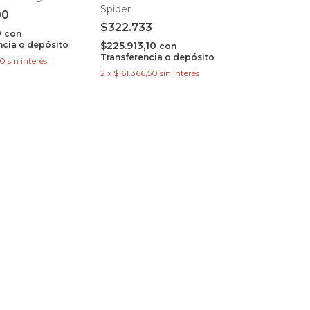
Spider
00
$322.733
0
con
ncia o depósito
$225.913,10
con
Transferencia o depósito
00
sin interés
2
x
$161.366,50
sin interés