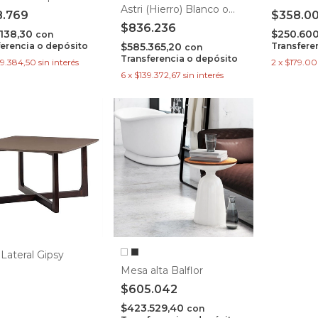
Astri (Hierro) Blanco o
8.769
$358.0
negro
$836.236
.138,30
$250.60
con
ferencia o depósito
$585.365,20
Transfere
con
Transferencia o depósito
9.384,50
sin interés
2
x
$179.0
6
x
$139.372,67
sin interés
Lateral Gipsy
Mesa alta Balflor
$605.042
$423.529,40
con