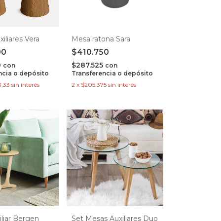
iliares Vera
Mesa ratona Sara
00
$410.750
0
$287.525
con
con
ncia o depósito
Transferencia o depósito
3,33
sin interés
2
x
$205.375
sin interés
liar Bergen
Set Mesas Auxiliares Duo