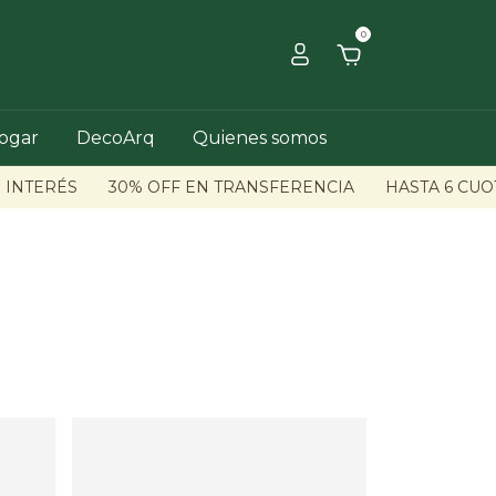
0
hogar
DecoArq
Quienes somos
INTERÉS
30% OFF EN TRANSFERENCIA
HASTA 6 CUOTA