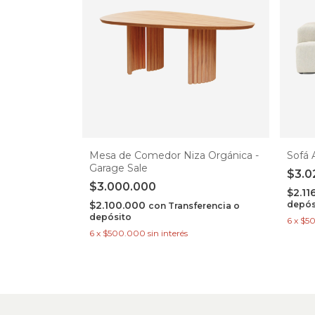
Mesa de Comedor Niza Orgánica -
Sofá 
Garage Sale
$3.0
$3.000.000
$2.11
$2.100.000
depós
con
Transferencia o
depósito
6
x
$5
6
x
$500.000
sin interés