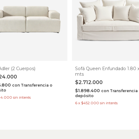
Adler (2 Cuerpos)
Sofá Queen Enfundado 1.80 x
mts
24.000
$2.712.000
6.800
con
Transferencia o
ito
$1.898.400
con
Transferencia
depósito
04.000
sin interés
6
x
$452.000
sin interés