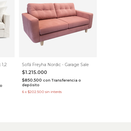
 1,2
Sofá Freyha Nordic - Garage Sale
$1.215.000
$850.500
con
Transferencia o
depósito
 o
6
x
$202.500
sin interés