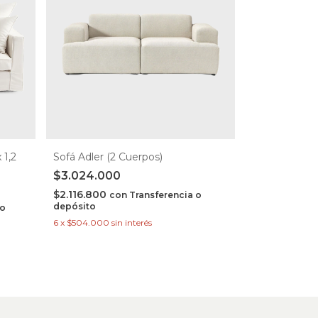
 1,2
Sofá Adler (2 Cuerpos)
$3.024.000
$2.116.800
con
Transferencia o
depósito
 o
6
x
$504.000
sin interés