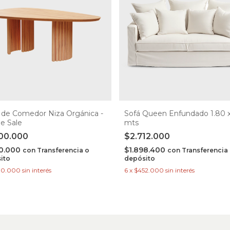
de Comedor Niza Orgánica -
Sofá Queen Enfundado 1.80 x
e Sale
mts
00.000
$2.712.000
00.000
$1.898.400
con
Transferencia o
con
Transferencia
ito
depósito
00.000
sin interés
6
x
$452.000
sin interés