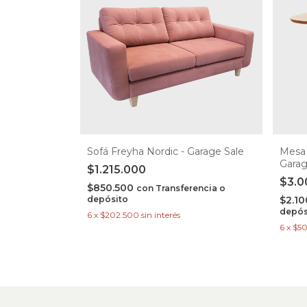
Sofá Freyha Nordic - Garage Sale
Mesa 
Garag
$1.215.000
$3.0
$850.500
con
Transferencia o
depósito
$2.1
depós
6
x
$202.500
sin interés
6
x
$5