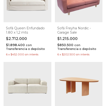
Sofá Queen Enfundado
Sofá Freyha Nordic -
1.80 x 1,2 mts
Garage Sale
$2.712.000
$1.215.000
$1.898.400
$850.500
con
con
Transferencia o depósito
Transferencia o depósito
6
x
$452.000
sin interés
6
x
$202.500
sin interés