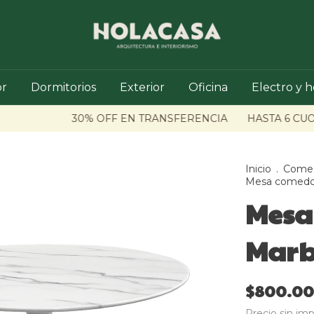
r
Dormitorios
Exterior
Oficina
Electro y 
30% OFF EN TRANSFERENCIA
HASTA 6 CUOTAS
Inicio
.
Come
Mesa comedor
Mesa
Marb
$800.0
Precio sin im