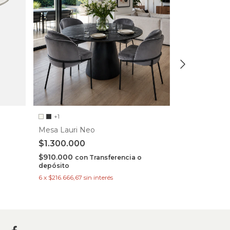
+1
Mesa Madden
Mesa Lauri Neo
$660.000
$1.300.000
$462.000
co
depósito
$910.000
con
Transferencia o
depósito
3
x
$220.000
s
6
x
$216.666,67
sin interés