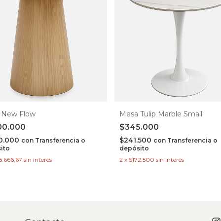
 New Flow
Mesa Tulip Marble Small
00.000
$345.000
30.000
$241.500
con
Transferencia o
con
Transferencia o
ito
depósito
6.666,67
sin interés
2
x
$172.500
sin interés