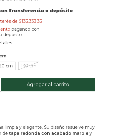
con
Transferencia o depósito
nterés de
$133.333,33
uento
pagando con
 o depósito
talles
 cm
20 cm
130 cm
, limpia y elegante. Su diseño resuelve muy
ón de
tapa redonda con acabado marble
y