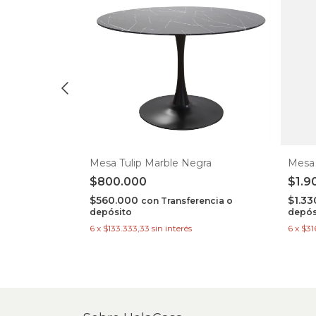
Mesa Tulip Marble Negra
Mesa
donda
$800.000
$1.9
$560.000
$1.3
con
Transferencia o
depósito
depós
rencia o
6
x
$133.333,33
sin interés
6
x
$31