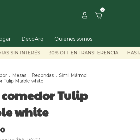
0
hogar
DecoArq
Quienes somos
 SIN INTERÉS
30% OFF EN TRANSFERENCIA
HASTA 6 
dor
.
Mesas
.
Redondas
.
Simil Mármol
.
 Tulip Marble white
 comedor Tulip
le white
00
puestos
$661.157,02