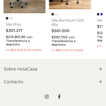
+2
Silla Aluminum Soft
Silla 
Silla Rhys
Alta
$17
$301.217
$561.000
$121
$210.851,90
$392.700
Trans
con
con
depós
Transferencia o
Transferencia o
depósito
depósito
2
x
$8
2
x
$150.608,50
sin interés
3
x
$187.000
sin interés
Sobre HolaCasa
Contacto