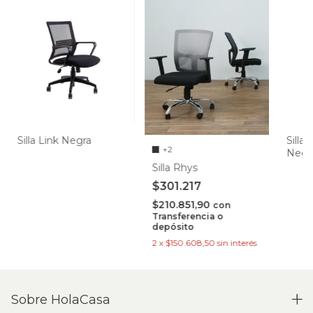
Silla Link Negra
Silla
+2
Negr
Lumb
Silla Rhys
$301.217
$210.851,90
con
Transferencia o
depósito
2
x
$150.608,50
sin interés
Sobre HolaCasa