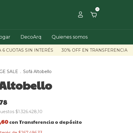
0
hogar
DecoArq
Quienes somos
 CUOTAS SIN INTERÉS
30% OFF EN TRANSFERENCIA
H
GE SALE
.
Sofá Altobello
Altobello
78
puestos
$1.326.428,10
4,60
con
Transferencia o depósito
nterés de
$267.496,33