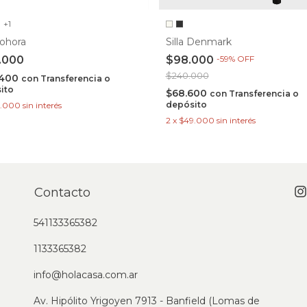
+1
Sohora
Silla Denmark
.000
$98.000
-
59
%
OFF
$240.000
.400
con
Transferencia o
ito
$68.600
con
Transferencia o
depósito
6.000
sin interés
2
x
$49.000
sin interés
Contacto
541133365382
1133365382
info@holacasa.com.ar
Av. Hipólito Yrigoyen 7913 - Banfield (Lomas de