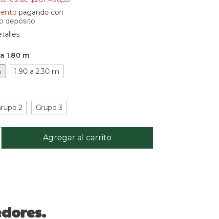
uento
pagando con
 o depósito
talles
 a 1.80 m
m
1.90 a 2.30 m
rupo 2
Grupo 3
dores.