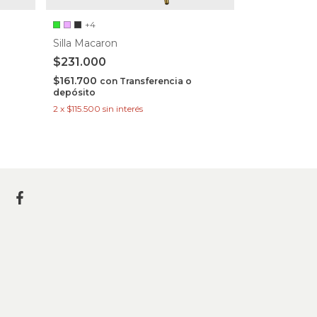
+4
Mesa Eames 
Silla Macaron
$400.000
$231.000
$280.000
co
depósito
$161.700
con
Transferencia o
depósito
2
x
$200.000
s
2
x
$115.500
sin interés