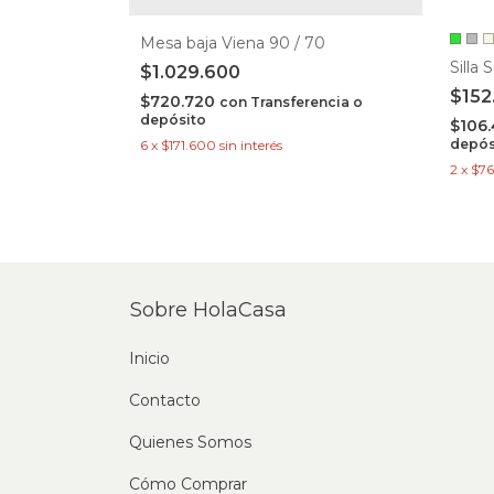
Mesa baja Viena 90 / 70
OD 350
Silla 
$1.029.600
$152
$720.720
con
Transferencia o
depósito
$106
depós
6
x
$171.600
sin interés
ncia o
2
x
$7
Sobre HolaCasa
Inicio
Contacto
Quienes Somos
Cómo Comprar