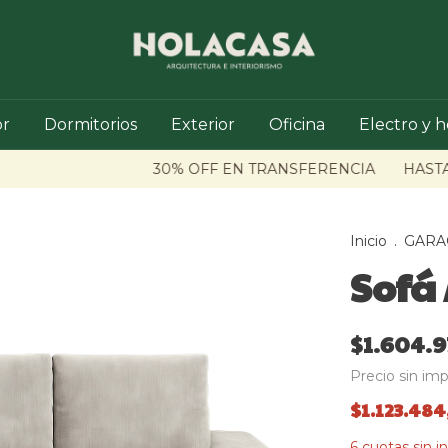
r
Dormitorios
Exterior
Oficina
Electro y 
30% OFF EN TRANSFERENCIA
HASTA 6
Inicio
.
GARA
Sofá 
$1.604.9
Precio sin im
$1.123.48
6
cuotas sin i