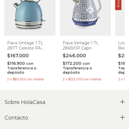
Pava Vintage 1.7L
Pava Vintage 1.7L
Licua
2877 Celeste PA-
2869/0P Capri
Beig
PE2877CEE-I
$167.000
$246.000
$28
$116.900
$172.200
$199
con
con
Transferencia o
Transferencia o
Trans
depósito
depósito
depós
2
x
$83.500
sin interés
2
x
$123.000
sin interés
2
x
$1
Sobre HolaCasa
Contacto